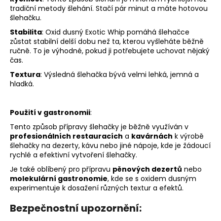
tradiční metody šlehání. Stačí pár minut a máte hotovou
šlehačku.
Stabilita
: Oxid dusný Exotic Whip pomáhá šlehačce
zůstat stabilní delší dobu než ta, kterou vyšleháte běžně
ručně. To je výhodné, pokud ji potřebujete uchovat nějaký
čas.
Textura
: Výsledná šlehačka bývá velmi lehká, jemná a
hladká.
Použití v gastronomii
:
Tento způsob přípravy šlehačky je běžně využíván v
profesionálních restauracích
a
kavárnách
k výrobě
šlehačky na dezerty, kávu nebo jiné nápoje, kde je žádoucí
rychlé a efektivní vytvoření šlehačky.
Je také oblíbený pro přípravu
pěnových dezertů
nebo
molekulární gastronomie
, kde se s oxidem dusným
experimentuje k dosažení různých textur a efektů.
Bezpečnostní upozornění: