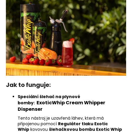
a
j
í
t
?
HLEDAT
Jak to funguje:
Speciální šlehač na plynové
ExoticWhip Cream Whipper
bomby:
Dispenser
Tento nástroj je uzavřená láhev, která má
připojenou pomocí
Regulátor tlaku Exotic
Whip
kovovou
šlehačkovou bombu Exotic Whip