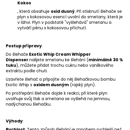
Kokos
, která obsahuje
oxid dusný
. Při stisknutí šlehače se
plyn s kokosovou esencí uvolní do smetany, která je
v láhvi. Plyn v podstatě "vyšlehává" smetanu a
vytváří pěnu s kokosovou příchutí.
Postup přípravy
:
Do šlehače
Exotic Whip Cream Whipper
Dispenser
nalijete smetanu ke šlehání (
minimálně 30 %
tuku
), můžete přidat trochu cukru nebo vanilkového
extraktu podle chuti.
Uzavřete šlehač a připojíte do něj šlehačkovou bombu
Exotic Whip s
oxidem dusným
(rajský plyn).
Po protřepání šlehače dojde k reakci, při které plyn
uvolňuje svůj tlak a smetana se vyšlehá na jemnou,
nadýchanou šlehačku.
Výhody
:
Rychlost
: Tento způsob šlehání je mnohem rychlejší než