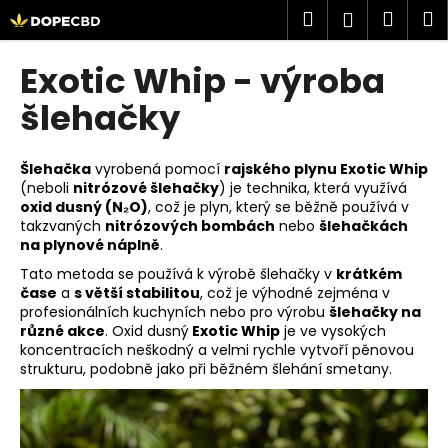
K
Přejít
Hledat
Náku
M
Přihlášen
na
o
obsah
Zpět
Zpět
košík
š
Exotic Whip - výroba
í
C
šlehačky
k
o
p
Šlehačka
vyrobená pomocí
rajského plynu Exotic Whip
o
(neboli
nitrózové šlehačky
) je technika, která využívá
oxid dusný (N₂O)
, což je plyn, který se běžně používá v
t
takzvaných
nitrózových bombách
nebo
šlehačkách
ř
na plynové náplně
.
e
Tato metoda se používá k výrobě šlehačky v
krátkém
b
čase
a
s větší stabilitou
, což je výhodné zejména v
u
profesionálních kuchyních nebo pro výrobu
šlehačky na
různé akce
. Oxid dusný
Exotic Whip
je ve vysokých
j
koncentracích neškodný a velmi rychle vytvoří pěnovou
e
strukturu, podobně jako při běžném šlehání smetany.
t
e
n