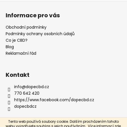
Z
á
Informace pro vás
p
a
Obchodní podmínky
t
Podmínky ochrany osobních údajů
í
Co je CBD?
Blog
Reklamační řád
Kontakt
info
@
dopecbd.cz
770 642 420
https://www.facebook.com/dopecbd.cz
dopecbdcz
Tento web používá soubory cookie. Dalším procházením tohoto
Vytvořil Shoptet
webu vyjadřujete souhlas s jejich používáním.. Více informací
zde
.