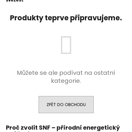
svěžest
.
a
j
Produkty teprve připravujeme.
í
t
?
HLEDAT
Můžete se ale podívat na ostatní
kategorie.
ZPĚT DO OBCHODU
Proč zvolit SNF – přírodní energetický