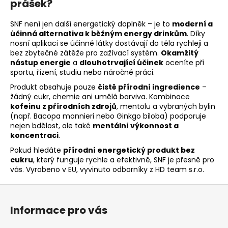
prášek?
SNF není jen další energetický doplněk – je to
moderní a
účinná alternativa k běžným energy drinkům
. Díky
nosní aplikaci se účinné látky dostávají do těla rychleji a
bez zbytečné zátěže pro zažívací systém.
Okamžitý
nástup energie
a
dlouhotrvající účinek
oceníte při
sportu, řízení, studiu nebo náročné práci.
Produkt obsahuje pouze
čistě přírodní ingredience
–
žádný cukr, chemie ani umělá barviva. Kombinace
kofeinu z přírodních zdrojů
, mentolu a vybraných bylin
(např. Bacopa monnieri nebo Ginkgo biloba) podporuje
nejen bdělost, ale také
mentální výkonnost a
koncentraci
.
Pokud hledáte
přírodní energetický produkt bez
cukru
, který funguje rychle a efektivně, SNF je přesně pro
vás. Vyrobeno v EU, vyvinuto odborníky z HD team s.r.o.
Z
á
Informace pro vás
p