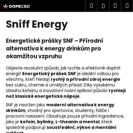
K
Přejít
Hledat
Náku
M
Přihlášen
na
o
obsah
Zpět
Zpět
košík
š
Sniff Energy
í
C
k
o
Energetické prášky SNF – Přírodní
p
alternativa k energy drinkům pro
o
okamžitou vzpruhu
t
Objevte revoluční způsob, jak rychle a efektivně doplnit
ř
energii!
Energetický prášek SNF
je ideální volbou pro
e
všechny, kteří hledají
rychlý a přírodní zdroj energie
b
bez cukru, chemie a umělých přísad. Díky vysokému
obsahu kofeinu a inovativní nosní aplikaci působí
rychleji
u
než klasické energetické nápoje
.
j
SNF je navržen jako
moderní alternativa k energy
e
drinkům
, vhodný pro sportovce, studenty, řidiče i
t
pracovní nasazení. Obsahuje pouze přírodní ingredience,
jako je
kofein, bylinky, L-theanin a mentol
, které
e
společně podporují
soustředění, výkon a mentální
n