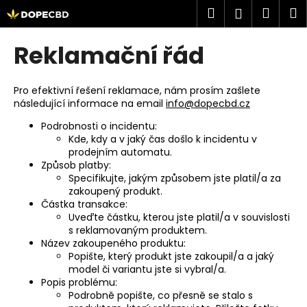
K
Přejít
Hledat
Náku
M
Přihlášen
na
o
obsah
Zpět
Zpět
košík
š
Reklamační řád
í
C
k
o
Pro efektivní řešení reklamace, nám prosím zašlete
následující informace na email
info@dopecbd.cz
p
o
Podrobnosti o incidentu:
Kde, kdy a v jaký čas došlo k incidentu v
t
prodejním automatu.
ř
Způsob platby:
e
Specifikujte, jakým způsobem jste platil/a za
zakoupený produkt.
b
Částka transakce:
u
Uveďte částku, kterou jste platil/a v souvislosti
s reklamovaným produktem.
j
Název zakoupeného produktu:
e
Popište, který produkt jste zakoupil/a a jaký
t
model či variantu jste si vybral/a.
Popis problému:
e
Podrobně popište, co přesně se stalo s
n