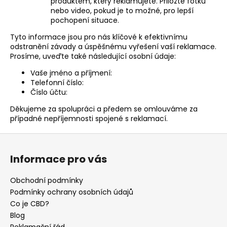
produktem, který reklamujete. Přiložte fotku
a
nebo video, pokud je to možné, pro lepší
pochopení situace.
j
í
Tyto informace jsou pro nás klíčové k efektivnímu
odstranění závady a úspěšnému vyřešení vaší reklamace.
t
Prosíme, uveďte také následující osobní údaje:
?
Vaše jméno a příjmení:
Telefonní číslo:
Číslo účtu:
Děkujeme za spolupráci a předem se omlouváme za
HLEDAT
případné nepříjemnosti spojené s reklamací.
Z
á
Informace pro vás
p
a
Obchodní podmínky
t
Podmínky ochrany osobních údajů
í
Co je CBD?
Blog
Reklamační řád