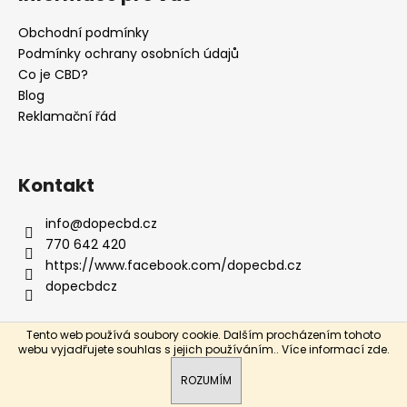
p
a
Obchodní podmínky
t
Podmínky ochrany osobních údajů
í
Co je CBD?
Blog
Reklamační řád
Kontakt
info
@
dopecbd.cz
770 642 420
https://www.facebook.com/dopecbd.cz
dopecbdcz
Tento web používá soubory cookie. Dalším procházením tohoto
Vytvořil Shoptet
webu vyjadřujete souhlas s jejich používáním.. Více informací
zde
.
Copyright 2026
DOPECBD.cz
. Všechna práva vyhrazena.
ROZUMÍM