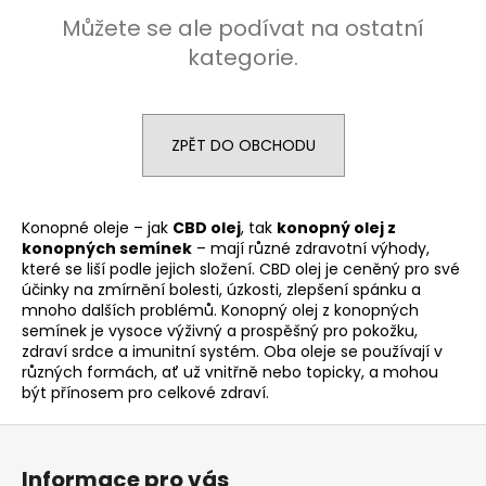
a
Můžete se ale podívat na ostatní
j
kategorie.
í
t
?
ZPĚT DO OBCHODU
Konopné oleje – jak
CBD olej
, tak
konopný olej z
konopných semínek
– mají různé zdravotní výhody,
HLEDAT
které se liší podle jejich složení. CBD olej je ceněný pro své
účinky na zmírnění bolesti, úzkosti, zlepšení spánku a
mnoho dalších problémů. Konopný olej z konopných
semínek je vysoce výživný a prospěšný pro pokožku,
zdraví srdce a imunitní systém. Oba oleje se používají v
různých formách, ať už vnitřně nebo topicky, a mohou
být přínosem pro celkové zdraví.
Z
á
Informace pro vás