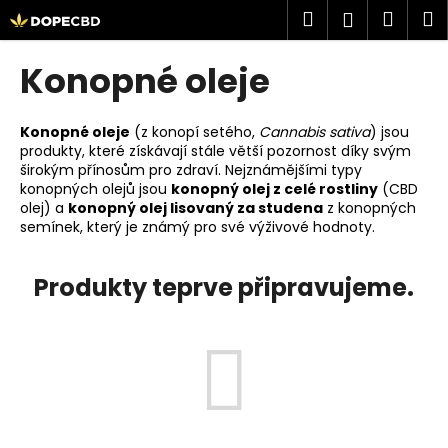
K
Přejít
Hledat
Náku
M
Přihlášen
na
o
obsah
Zpět
Zpět
košík
š
Konopné oleje
í
C
k
o
Konopné oleje
(z konopí setého,
Cannabis sativa
) jsou
produkty, které získávají stále větší pozornost díky svým
p
širokým přínosům pro zdraví. Nejznámějšími typy
o
konopných olejů jsou
konopný olej z celé rostliny
(CBD
t
olej) a
konopný olej lisovaný za studena
z konopných
semínek, který je známý pro své výživové hodnoty.
ř
e
Produkty teprve připravujeme.
b
u
j
e
t
e
n