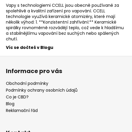
Vapy s technologiemi CCELL jsou obecně používané za
spolehlivě a kvalitní zařízení pro vapování. CCELL
technologie využívá keramické atomizéry, které mají
několik výhod: 1. **Konzistentní zahřívání:** Keramické
spirálky rovnoměrně rozvádějí teplo, což vede k hladšímu
a stabilnějšímu vapování bez suchých nebo spálených
chutí.
Víc se dočteš v Blogu
Z
á
Informace pro vás
p
a
Obchodní podmínky
t
Podmínky ochrany osobních údajů
í
Co je CBD?
Blog
Reklamační řád