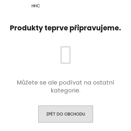
a
HHC
j
í
Produkty teprve připravujeme.
t
?
HLEDAT
Můžete se ale podívat na ostatní
kategorie.
ZPĚT DO OBCHODU