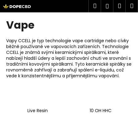
K
Přejít
Hledat
Náku
M
Přihlášen
na
o
obsah
Zpět
Zpět
košík
š
Vape
í
C
k
o
Vapy CCELL je typ technologie vape cartridge nebo cívky
běžně používané ve vapovacích zařízeních. Technologie
p
CCELL je známá svými keramickými spirálkami, které
o
nabízejí hladší údery a lepší zachování chuti ve srovnání s
t
tradičními kovovými spirálkami. Tyto keramické spirálky se
rovnoměrně zahřívají a zabraňují spálení e-liquidu, což
ř
vede k konzistentnějšímu a příjemnějšímu vapování.
e
b
u
j
Live Resin
10 OH HHC
e
t
e
n