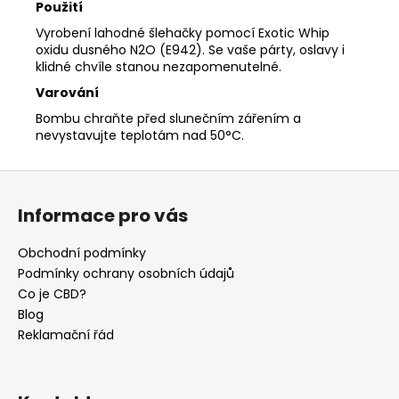
Použití
Vyrobení lahodné šlehačky pomocí Exotic Whip
oxidu dusného N2O (E942). Se vaše párty, oslavy i
klidné chvíle stanou nezapomenutelné.
Varování
Bombu chraňte před slunečním zářením a
nevystavujte teplotám nad 50°C.
Z
á
Informace pro vás
p
a
Obchodní podmínky
t
Podmínky ochrany osobních údajů
í
Co je CBD?
Blog
Reklamační řád