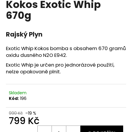
Kokos Exotic Whip
a
670g
j
í
t
Rajský Plyn
?
Exotic Whip Kokos bomba s obsahem 670 gramů
oxidu dusného N2O E942.
Exotic Whip je určen pro jednorázové použití,
HLEDAT
nelze opakovaně plnit.
Skladem
Kód:
196
990 Kč
–19 %
799 Kč
Měrná