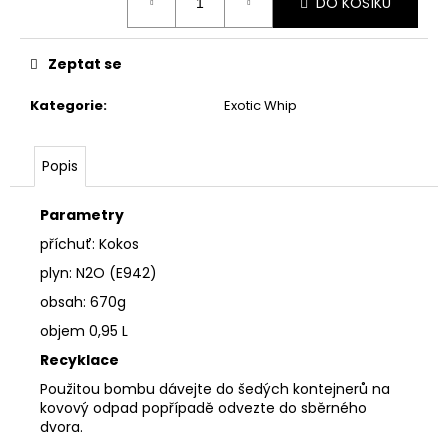
DO KOŠÍKU
cena:
Zeptat se
Kategorie
:
Exotic Whip
Popis
Parametry
příchuť: Kokos
plyn: N2O (E942)
obsah: 670g
objem 0,95 L
Recyklace
Použitou bombu dávejte do
šedých kontejnerů na
kovový odpad
popřípadě odvezte do sběrného
dvora.