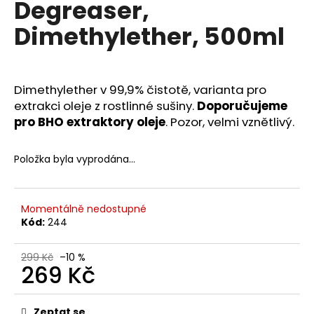
Degreaser,
a
Dimethylether, 500ml
j
í
t
?
Dimethylether v 99,9% čistotě, varianta pro
extrakci oleje z rostlinné sušiny.
Doporučujeme
pro BHO extraktory oleje
. Pozor, velmi vznětlivý.
Položka byla vyprodána…
HLEDAT
Momentálně nedostupné
Kód:
244
299 Kč
–10 %
269 Kč
Měrná
cena:
Zeptat se