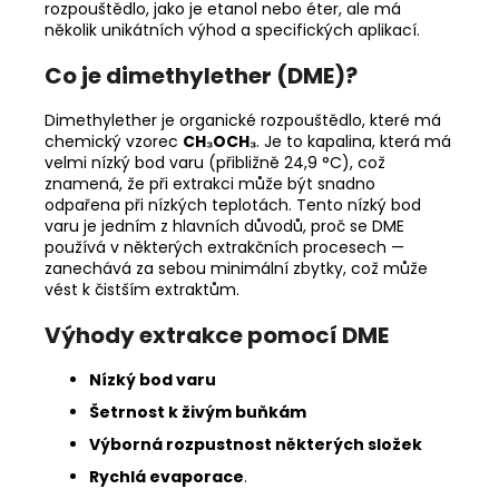
rozpouštědlo, jako je etanol nebo éter, ale má
několik unikátních výhod a specifických aplikací.
Co je dimethylether (DME)?
Dimethylether je organické rozpouštědlo, které má
chemický vzorec
CH₃OCH₃
. Je to kapalina, která má
velmi nízký bod varu (přibližně 24,9 °C), což
znamená, že při extrakci může být snadno
odpařena při nízkých teplotách. Tento nízký bod
varu je jedním z hlavních důvodů, proč se DME
používá v některých extrakčních procesech —
zanechává za sebou minimální zbytky, což může
vést k čistším extraktům.
Výhody extrakce pomocí DME
Nízký bod varu
Šetrnost k živým buňkám
Výborná rozpustnost některých složek
Rychlá evaporace
.