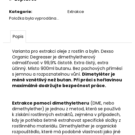
Kategorie
:
Extrakce
Položka byla vyprodána…
Popis
Varianta pro extrakci oleje z rostlin a bylin. Dexso
Organic Degreaser je dimethyletherový
odmašťovač v 99,9% čistotě. Extra čistý, extra
účinný. Místo 900ml butanu. Bez pachových příměsí
s jemnou a rozpoznatelnou vůní.
Dimetyléter je
méně vznětlivý než butan.
Při práci s hořlavinou
maximálně dodržujte bezpečnost práce.
Extrakce pomocí dimethyletheru
(DME, nebo
dimethylether) je jednou z metod, která se používá
k získání rostlinných extraktů, zejména v případech,
kdy je potřeba šetrně extrahovat specifické složky z
rostlinného materiálu. Dimethylether je organické
rozpouštědlo, které má podobné vlastnosti jako jiné