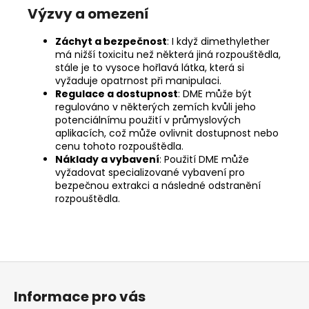
Výzvy a omezení
Záchyt a bezpečnost
: I když dimethylether
má nižší toxicitu než některá jiná rozpouštědla,
stále je to vysoce hořlavá látka, která si
vyžaduje opatrnost při manipulaci.
Regulace a dostupnost
: DME může být
regulováno v některých zemích kvůli jeho
potenciálnímu použití v průmyslových
aplikacích, což může ovlivnit dostupnost nebo
cenu tohoto rozpouštědla.
Náklady a vybavení
: Použití DME může
vyžadovat specializované vybavení pro
bezpečnou extrakci a následné odstranění
rozpouštědla.
Z
á
Informace pro vás
p