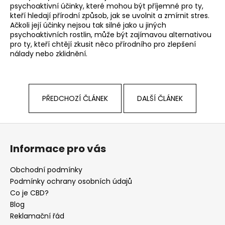
psychoaktivní účinky, které mohou být příjemné pro ty,
kteří hledají přírodní způsob, jak se uvolnit a zmírnit stres.
Ačkoli její účinky nejsou tak silné jako u jiných
psychoaktivních rostlin, může být zajímavou alternativou
pro ty, kteří chtějí zkusit něco přírodního pro zlepšení
nálady nebo zklidnění.
PŘEDCHOZÍ ČLÁNEK
DALŠÍ ČLÁNEK
Z
á
Informace pro vás
p
a
Obchodní podmínky
t
Podmínky ochrany osobních údajů
í
Co je CBD?
Blog
Reklamační řád