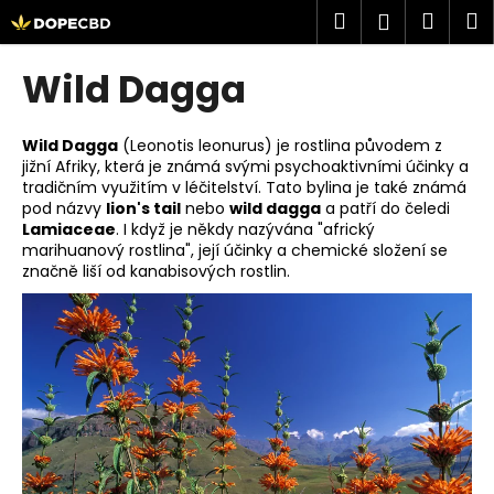
K
Přejít
Hledat
Náku
M
Přihlášen
na
o
obsah
Zpět
Zpět
košík
š
Wild Dagga
í
C
k
o
Wild Dagga
(Leonotis leonurus) je rostlina původem z
jižní Afriky, která je známá svými psychoaktivními účinky a
p
tradičním využitím v léčitelství. Tato bylina je také známá
o
pod názvy
lion's tail
nebo
wild dagga
a patří do čeledi
t
Lamiaceae
. I když je někdy nazývána "africký
marihuanový rostlina", její účinky a chemické složení se
ř
značně liší od kanabisových rostlin.
e
b
u
j
e
t
e
n