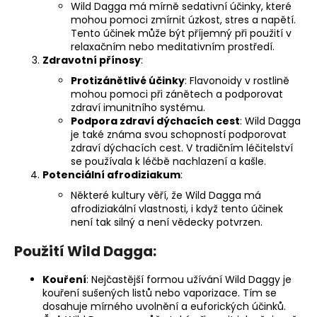
Wild Dagga má mírně sedativní účinky, které
mohou pomoci zmírnit úzkost, stres a napětí.
Tento účinek může být příjemný při použití v
relaxačním nebo meditativním prostředí.
Zdravotní přínosy
:
Protizánětlivé účinky
: Flavonoidy v rostlině
mohou pomoci při zánětech a podporovat
zdraví imunitního systému.
Podpora zdraví dýchacích cest
: Wild Dagga
je také známa svou schopností podporovat
zdraví dýchacích cest. V tradičním léčitelství
se používala k léčbě nachlazení a kašle.
Potenciální afrodiziakum
:
Některé kultury věří, že Wild Dagga má
afrodiziakální vlastnosti, i když tento účinek
není tak silný a není vědecky potvrzen.
Použití Wild Dagga:
Kouření
: Nejčastější formou užívání Wild Daggy je
kouření sušených listů nebo vaporizace. Tím se
dosahuje mírného uvolnění a euforických účinků.