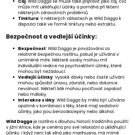
Čaj
: Wild Dagga se může také připravit jako čaj, což
může mít uklidňující účinky a pomáhá při léčení
některých zdravotních problémů.
Tinktura
: V některých oblastech je Wild Dagga k
dispozici také ve formě tinktury nebo extraktu.
Bezpečnost a vedlejší účinky:
Bezpečnost
: Wild Dagga je považována za
relativně bezpečnou rostlinu, pokud je užívána v
umírněné míře. Některé osoby mohou mít
individuální reakce na psychoaktivní účinky, které
mohou být nežádoucí.
Vedlejší účinky
: Vysoké dávky nebo časté užívání
mohou způsobit únavu, závratě, nebo dokonce
nevolnost. Někteří lidé mohou pociťovat ospalost
nebo mdloby.
Interakce s léky
: Wild Dagga by měla být užívána
opatrně v kombinaci s léky, které mají sedativní
účinky, jako jsou benzodiazepiny nebo alkohol.
Wild Dagga
je rostlina s dlouhou historií tradičního použití
v jižní Africe, kde je ceněna pro své relaxační a uklidňující
účinky. I když není tak silná jako marihuana, má mírně