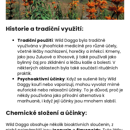
a
j
í
Historie a tradiční využití:
t
?
Tradiční použití
: Wild Dagga byla tradičně
využívána v jihoafrické medicíně pro různé účely,
včetně léčby nachlazení, horečky a infekcí. Kmeny,
jako jsou Zuluové a Xhosové, ji také používali jako
bylinný čaj pro zklidnění a léčbu kašle a bolesti. V
HLEDAT
některých oblastech byla také součástí rituálních
praktik.
Psychoaktivní účinky
: Když se sušené listy Wild
Daggy kouří nebo vaporizují, mohou vyvolat mírné
euforické nebo relaxační účinky. To je důvod, proč je
někdy používána jako přírodní alternativa k
marihuaně, i když její účinky jsou mnohem slabší.
Chemické složení a účinky:
Wild Dagga obsahuje několik bioaktivních sloučenin, z