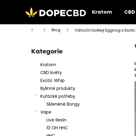
K
Přejít
na
o
Kratom
CBD
obsah
Zpět
Zpět
š
do
do
í
Domů
Blog
Vánoční koktejl Eggnog s Exoti
k
obchodu
obchodu
P
o
Kategorie
Přeskočit
s
kategorie
t
Kratom
r
CBD květy
a
Exotic Whip
n
Bylinné produkty
n
Kuřácké potřeby
í
Skleněné Bongy
p
Vape
a
Live Resin
n
10 OH HHC
e
HHC