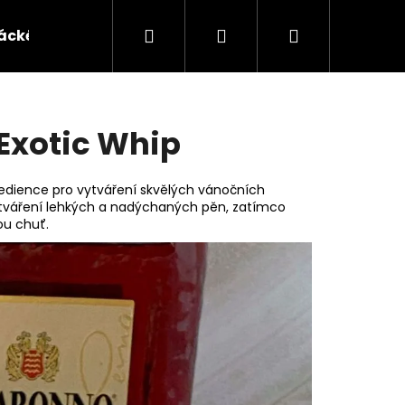
Hledat
Přihlášení
Nákupní
ácké potřeby
Vape
Sniff Energy
Kono
košík
 Exotic Whip
gredience pro vytváření skvělých vánočních
 vytváření lehkých a nadýchaných pěn, zatímco
ou chuť.