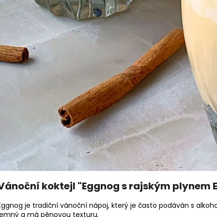
Vánoční koktejl "Eggnog s rajským plynem 
Eggnog je tradiční vánoční nápoj, který je často podáván s alkoh
jemný a má pěnovou texturu.