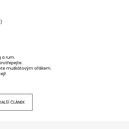
r)
g a rum.
protřepejte.
sypte muškátovým oříškem.
jl!
DALŠÍ ČLÁNEK