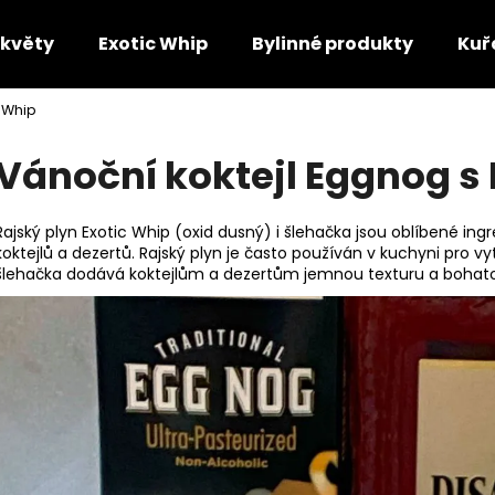
 květy
Exotic Whip
Bylinné produkty
Kuř
c Whip
Co potřebujete najít?
Vánoční koktejl Eggnog s
HLEDAT
Rajský plyn Exotic Whip (oxid dusný) i šlehačka jsou oblíbené in
koktejlů a dezertů. Rajský plyn je často používán v kuchyni pro
šlehačka dodává koktejlům a dezertům jemnou texturu a bohat