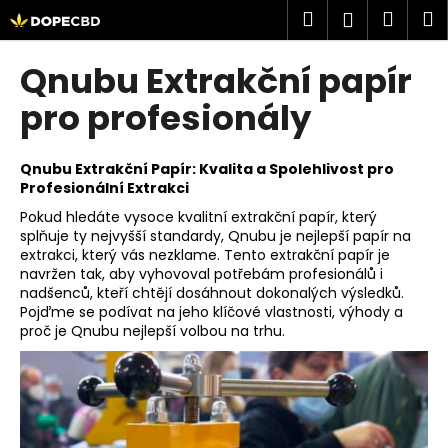
K
Přejít
Hledat
Náku
M
Přihlášen
na
o
obsah
Zpět
Zpět
košík
š
Qnubu Extrakční papír
í
C
pro profesionály
k
o
p
Qnubu Extrakční Papír: Kvalita a Spolehlivost pro
o
Profesionální Extrakci
t
Pokud hledáte vysoce kvalitní extrakční papír, který
ř
splňuje ty nejvyšší standardy, Qnubu je nejlepší papír na
extrakci, který vás nezklame. Tento extrakční papír je
e
navržen tak, aby vyhovoval potřebám profesionálů i
b
nadšenců, kteří chtějí dosáhnout dokonalých výsledků.
u
Pojďme se podívat na jeho klíčové vlastnosti, výhody a
proč je Qnubu nejlepší volbou na trhu.
j
e
t
e
n