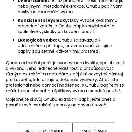
Univerzálnost:
Ať už pracujete s rosin technologií,
nebo jinými metodami extrakce, Qnubu papír vám
poskytne maximální výkon.
Konzistentní výsledky:
Díky vysoce kvalitnímu
provedení zaručuje Qnubu papír konzistentní a
spolehlivé výsledky při každém použití.
Ekologická volba:
Qnubu se zavazuje k
udržitelnému přístupu, což znamená, že jejich
papíry jsou šetrné k životnímu prostředí.
Qnubu extrakční papír je synonymem kvality, spolehlivosti
a výkonu. Jeho jedinečné vlastnosti a přizpůsobivost
různým extrakčním metodám z něj činí nezbytný nástroj
pro každého, kdo usiluje o dokonalé výsledky. Ať už jste
profesionál nebo domácí nadšenec, s Qnubu papírem se
můžete spolehnout na špičkový výkon a snadné použití.
Objednejte si svůj Qnubu extrakční papír ještě dnes a
posuňte své extrakční techniky na novou úroveň!
PŘEDCHOZÍ ČLÁNEK
DALŠÍ ČLÁNEK