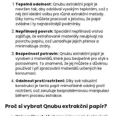
Tepelná odolnost:
Qnubu extrakční papír je
navržen tak, aby odolával vysokým teplotám, což z
něj činí ideální volbu pro různé extrakční metody.
Díky tomu můžete pracovat s jistotou, že papír
zvládne i ty nejnáročnější podmínky.
Nepřilnavý povrch:
Speciální nepřilnavá vrstva
zajišťuje, že extrahované materiály neulpívají na
povrchu papíru, což usnadňuje jejich přenos a
minimalizuje ztráty.
Bezpečnost potravin:
Qnubu extrakční papír je
vyroben z materiálů, které jsou bezpečné pro styk s
potravinami. To znamená, že jej můžete s důvěrou
používat i při zpracování materiálů určených ke
konzumaci.
Odolnost proti roztržení:
Díky své robustní
konstrukci je tento papír mimořádně odolný proti
roztržení, což zaručuje bezproblémovou manipulaci
během procesu extrakce.
Proč si vybrat Qnubu extrakční papír?