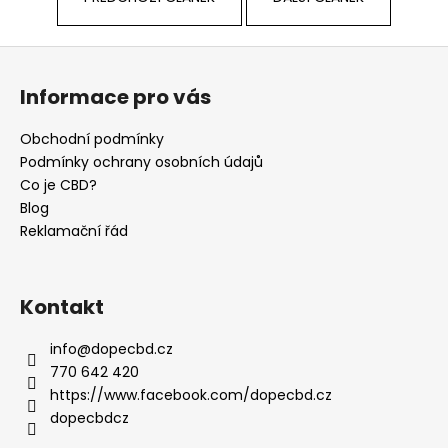
Z
á
Informace pro vás
p
a
Obchodní podmínky
t
Podmínky ochrany osobních údajů
í
Co je CBD?
Blog
Reklamační řád
Kontakt
info
@
dopecbd.cz
770 642 420
https://www.facebook.com/dopecbd.cz
dopecbdcz