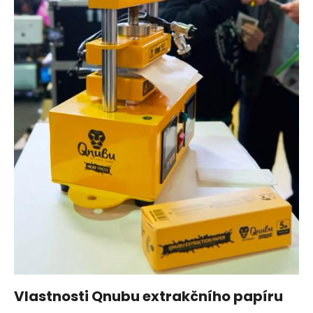
a
j
í
t
?
HLEDAT
Vlastnosti Qnubu extrakčního papíru