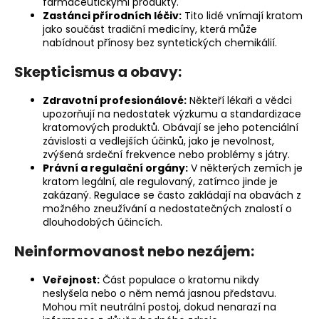
farmaceutickými produkty.
Zastánci přírodních léčiv:
Tito lidé vnímají kratom
jako součást tradiční medicíny, která může
nabídnout přínosy bez syntetických chemikálií.
Skepticismus a obavy:
Zdravotní profesionálové:
Někteří lékaři a vědci
upozorňují na nedostatek výzkumu a standardizace
kratomových produktů. Obávají se jeho potenciální
závislosti a vedlejších účinků, jako je nevolnost,
zvýšená srdeční frekvence nebo problémy s játry.
Právní a regulační orgány:
V některých zemích je
kratom legální, ale regulovaný, zatímco jinde je
zakázaný. Regulace se často zakládají na obavách z
možného zneužívání a nedostatečných znalostí o
dlouhodobých účincích.
Neinformovanost nebo nezájem:
Veřejnost:
Část populace o kratomu nikdy
neslyšela nebo o něm nemá jasnou představu.
Mohou mít neutrální postoj, dokud nenarazí na