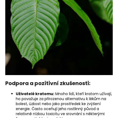
a
j
í
t
?
HLEDAT
Podpora a pozitivní zkušenosti:
Uživatelé kratomu:
Mnoho lidí, kteří kratom užívají,
ho považuje za přirozenou alternativu k lékům na
bolest, úzkost nebo jako prostředek ke zvýšení
energie. Často oceňují jeho rostlinný původ a
relativně nízkou toxicitu ve srovnání s některými