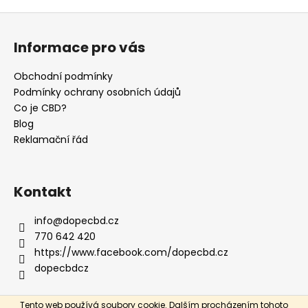
Z
á
Informace pro vás
p
a
Obchodní podmínky
t
Podmínky ochrany osobních údajů
í
Co je CBD?
Blog
Reklamační řád
Kontakt
info
@
dopecbd.cz
770 642 420
https://www.facebook.com/dopecbd.cz
dopecbdcz
Tento web používá soubory cookie. Dalším procházením tohoto