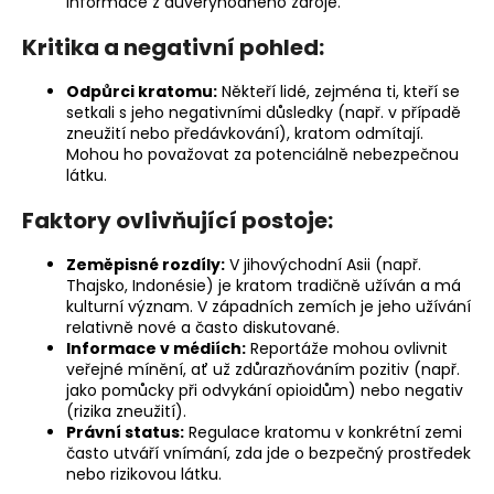
informace z důvěryhodného zdroje.
Kritika a negativní pohled:
Odpůrci kratomu:
Někteří lidé, zejména ti, kteří se
setkali s jeho negativními důsledky (např. v případě
zneužití nebo předávkování), kratom odmítají.
Mohou ho považovat za potenciálně nebezpečnou
látku.
Faktory ovlivňující postoje:
Zeměpisné rozdíly:
V jihovýchodní Asii (např.
Thajsko, Indonésie) je kratom tradičně užíván a má
kulturní význam. V západních zemích je jeho užívání
relativně nové a často diskutované.
Informace v médiích:
Reportáže mohou ovlivnit
veřejné mínění, ať už zdůrazňováním pozitiv (např.
jako pomůcky při odvykání opioidům) nebo negativ
(rizika zneužití).
Právní status:
Regulace kratomu v konkrétní zemi
často utváří vnímání, zda jde o bezpečný prostředek
nebo rizikovou látku.