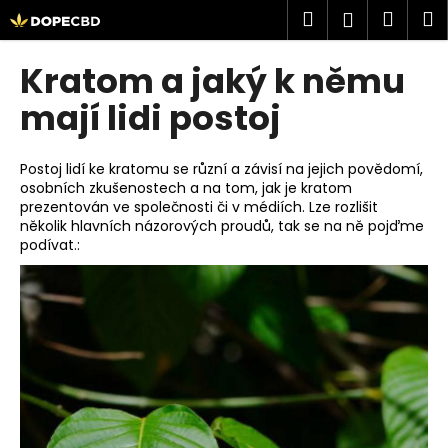
K
Přejít
Hledat
Náku
M
Přihlášen
na
o
obsah
Zpět
Zpět
košík
š
Kratom a jaký k němu
í
C
mají lidi postoj
k
o
p
Postoj lidí ke kratomu se různí a závisí na jejich povědomí,
o
osobních zkušenostech a na tom, jak je kratom
prezentován ve společnosti či v médiích. Lze rozlišit
t
několik hlavních názorových proudů, tak se na ně pojďme
ř
podívat.:
e
b
u
j
e
t
e
n