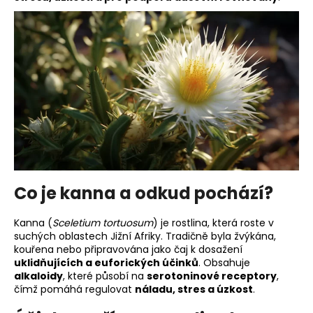
a
j
í
t
?
HLEDAT
Co je kanna a odkud pochází?
Kanna (
Sceletium tortuosum
) je rostlina, která roste v
suchých oblastech Jižní Afriky. Tradičně byla žvýkána,
kouřena nebo připravována jako čaj k dosažení
uklidňujících a euforických účinků
. Obsahuje
alkaloidy
, které působí na
serotoninové receptory
,
čímž pomáhá regulovat
náladu, stres a úzkost
.