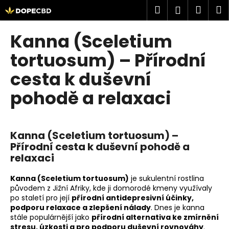
K
Přejít
Hledat
Náku
M
Přihlášen
na
o
obsah
Zpět
Zpět
košík
š
Kanna (Sceletium
í
C
tortuosum) – Přírodní
k
o
cesta k duševní
p
pohodě a relaxaci
o
t
ř
e
Kanna (Sceletium tortuosum) –
Přírodní cesta k duševní pohodě a
b
relaxaci
u
j
Kanna (Sceletium tortuosum)
je sukulentní rostlina
e
původem z Jižní Afriky, kde ji domorodé kmeny využívaly
po staletí pro její
přírodní antidepresivní účinky,
t
podporu relaxace a zlepšení nálady
. Dnes je kanna
e
stále populárnější jako
přírodní alternativa ke zmírnění
n
stresu, úzkosti a pro podporu duševní rovnováhy
.