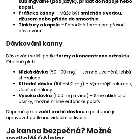
sublingválně (pod jazyk), přidat do nápoje nebo
kapslí
.
Prášek z kanny
– Může být
smíchán s vodou,
džusem nebo přidán do smoothie
.
Tinktury a kapsle
– Pohodlná forma pro přesné
dávkování.
Dávkování kanny
Dávkování se liší podle
formy a koncentrace extraktu
.
Obecně platí:
Nízká dávka
(50–100 mg) – Jemné uvolnění, lehká
stimulace.
Střední dávka
(100–500 mg) – Výraznější relaxace,
zlepšení nálady.
Vysoká dávka
(500 mg a více) – Silné uklidňující
účinky, možné mírné euforické pocity.
Doporučuje se
začít s nižší dávkou
a postupně ji
upravovat podle individuální citlivosti.
Je kanna bezpečná? Možné
vedlejší účinky