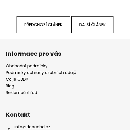
PŘEDCHOZÍ ČLÁNEK
DALŠÍ ČLÁNEK
Z
á
Informace pro vás
p
a
Obchodní podmínky
t
Podmínky ochrany osobních údajů
í
Co je CBD?
Blog
Reklamační řád
Kontakt
info
@
dopecbd.cz