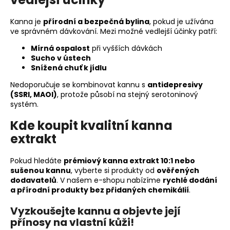
Kanna je
přírodní a bezpečná bylina
, pokud je užívána
ve správném dávkování. Mezi možné vedlejší účinky patří:
Mírná ospalost
při vyšších dávkách
Sucho v ústech
Snížená chuť k jídlu
Nedoporučuje se kombinovat kannu s
antidepresivy
(SSRI, MAOI)
, protože působí na stejný serotoninový
systém.
Kde koupit kvalitní kanna
extrakt
Pokud hledáte
prémiový kanna extrakt 10:1 nebo
sušenou kannu
, vyberte si produkty od
ověřených
dodavatelů
. V našem e-shopu nabízíme
rychlé dodání
a přírodní produkty bez přidaných chemikálií
.
Vyzkoušejte kannu a objevte její
přínosy na vlastní kůži!