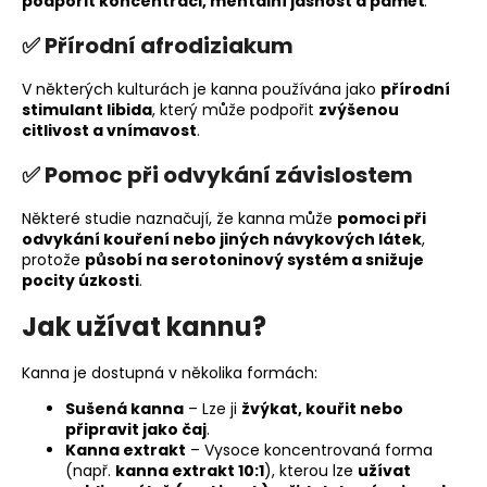
podpořit koncentraci, mentální jasnost a paměť
.
✅
Přírodní afrodiziakum
V některých kulturách je kanna používána jako
přírodní
stimulant libida
, který může podpořit
zvýšenou
citlivost a vnímavost
.
✅
Pomoc při odvykání závislostem
Některé studie naznačují, že kanna může
pomoci při
odvykání kouření nebo jiných návykových látek
,
protože
působí na serotoninový systém a snižuje
pocity úzkosti
.
Jak užívat kannu?
Kanna je dostupná v několika formách:
Sušená kanna
– Lze ji
žvýkat, kouřit nebo
připravit jako čaj
.
Kanna extrakt
– Vysoce koncentrovaná forma
(např.
kanna extrakt 10:1
), kterou lze
užívat