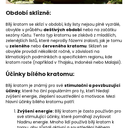
a
Období sklizně:
j
í
Bílý kratom se sklízí v období, kdy listy nejsou plně vyzrálé,
t
obvykle v průběhu
deštivých období
nebo na začátku
?
sezóny růstu. Tento typ kratomu se získává z mladších,
zelenějších listů, které neprošly fázemi zralosti, jak je tomu
u
zeleného
nebo
červeného kratomu
. Sklizeň se
obvykle provádí několikrát ročně, v závislosti na
klimatických podmínkách a specifickém regionu, kde
kratom roste (například v Thajsku, Indonésii nebo Malajsii).
HLEDAT
Účinky bílého kratomu:
Bílý kratom je známý pro své
stimulační a povzbuzující
účinky
, které ho činí populárním pro ty, kteří hledají
zvýšení energie, zlepšení soustředění a motivace. Mezi
hlavní účinky bílého kratomu patří:
Zvýšení energie:
Bílý kratom je často používán pro
své stimulující účinky, které pomáhají zvyšovat
hladinu energie. Mnoho lidí používá bílý kratom k
tomu, aby zůstali aktivní a soustředění během