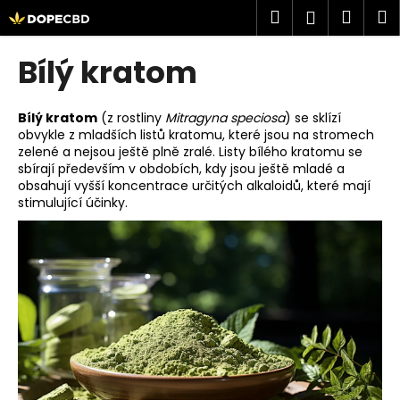
K
Přejít
Hledat
Náku
M
Přihlášen
na
o
obsah
Zpět
Zpět
košík
š
Bílý kratom
í
C
k
o
Bílý kratom
(z rostliny
Mitragyna speciosa
) se sklízí
obvykle z mladších listů kratomu, které jsou na stromech
p
zelené a nejsou ještě plně zralé. Listy bílého kratomu se
o
sbírají především v obdobích, kdy jsou ještě mladé a
t
obsahují vyšší koncentrace určitých alkaloidů, které mají
stimulující účinky.
ř
e
b
u
j
e
t
e
n