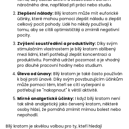
náročného dne, například při práci nebo studiu.
Zlepšení nálady:
Bílý kratom může mít euforické
účinky, které mohou pomoci zlepšit náladu a zlepšit
celkový pocit pohody. Lidé ho někdy používají k
tomu, aby se cítili optimističtěji a zmírnili negativní
pocity.
Zvýšení soustředění a produktivity:
Díky svým
stimulačním vlastnostem je bílý kratom oblíbený
mezi lidmi, kteří potřebují zlepšit koncentraci a
produktivitu. Pomáhá udržet pozornost a je vhodný
pro dlouhé pracovní hodiny nebo studium.
Úleva od únavy:
Bílý kratom je také často používán
k boji proti únavě. Díky svým povzbuzujícím účinkům
může pomoci těm, kteří se cítí vyčerpaní a
potřebují se "nakopnout" k větší aktivitě.
Mírné analgetické účinky:
I když bílý kratom není
tak silně analgetický jako červený kratom, některé
osoby hlásí, že pomáhá zmírnit mírnou bolest nebo
nepohodlí.
Bílý kratom je skvělou volbou pro ty, kteří hledají