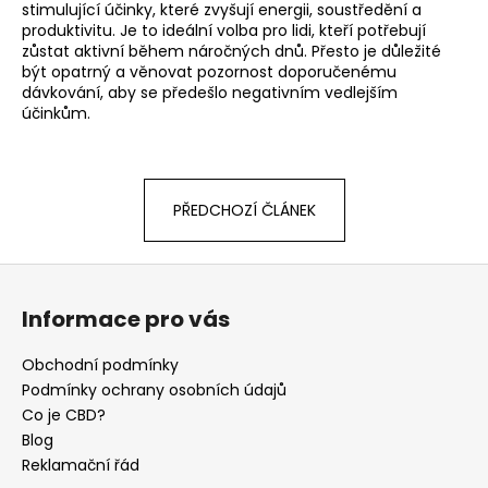
stimulující účinky, které zvyšují energii, soustředění a
produktivitu. Je to ideální volba pro lidi, kteří potřebují
zůstat aktivní během náročných dnů. Přesto je důležité
být opatrný a věnovat pozornost doporučenému
dávkování, aby se předešlo negativním vedlejším
účinkům.
PŘEDCHOZÍ ČLÁNEK
Z
á
Informace pro vás
p
a
Obchodní podmínky
t
Podmínky ochrany osobních údajů
í
Co je CBD?
Blog
Reklamační řád